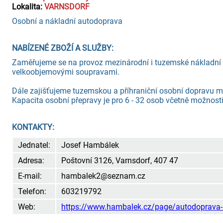
Lokalita:
VARNSDORF
Osobní a nákladní autodoprava
NABÍZENÉ ZBOŽÍ A SLUŽBY:
Zaměřujeme se na provoz mezinárodní i tuzemské nákladní 
velkoobjemovými soupravami.
Dále zajišťujeme tuzemskou a příhraniční osobní dopravu 
Kapacita osobní přepravy je pro 6 - 32 osob včetně možnosti 
KONTAKTY:
Jednatel:
Josef Hambálek
Adresa:
Poštovní 3126, Varnsdorf, 407 47
E-mail:
hambalek2@seznam.cz
Telefon:
603219792
Web:
https://www.hambalek.cz/page/autodoprav