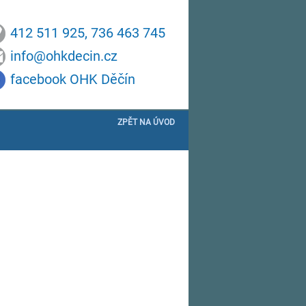
412 511 925, 736 463 745
info@ohkdecin.cz
facebook OHK Děčín
ZPĚT NA ÚVOD