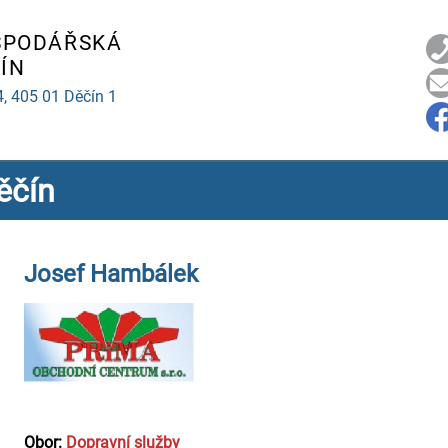
SPODÁŘSKÁ
ÍN
4,
405 01 Děčín 1
ěčín
Josef Hambálek
Obor:
Dopravní služby