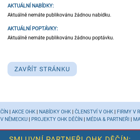
AKTUÁLNÍ NABÍDKY:
Aktuálně nemáte publikovánu žádnou nabídku.
AKTUÁLNÍ POPTÁVKY:
Aktuálně nemáte publikovánu žádnou poptávku.
ZAVŘÍT STRÁNKU
ČÍN
|
AKCE OHK
|
NABÍDKY OHK
|
ČLENSTVÍ V OHK
|
FIRMY V 
 V NĚMECKU
|
PROJEKTY OHK DĚČÍN
|
MÉDIA & PARTNEŘI
|
MA
SMLUVNÍ PARTNEŘI OHK DĚČÍN: