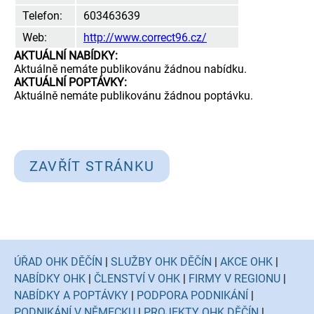
Telefon:
603463639
Web:
http://www.correct96.cz/
AKTUÁLNÍ NABÍDKY:
Aktuálně nemáte publikovánu žádnou nabídku.
AKTUÁLNÍ POPTÁVKY:
Aktuálně nemáte publikovánu žádnou poptávku.
ZAVŘÍT STRÁNKU
ÚŘAD OHK DĚČÍN
|
SLUŽBY OHK DĚČÍN
|
AKCE OHK
|
NABÍDKY OHK
|
ČLENSTVÍ V OHK
|
FIRMY V REGIONU
|
NABÍDKY A POPTÁVKY
|
PODPORA PODNIKÁNÍ
|
PODNIKÁNÍ V NĚMECKU
|
PROJEKTY OHK DĚČÍN
|