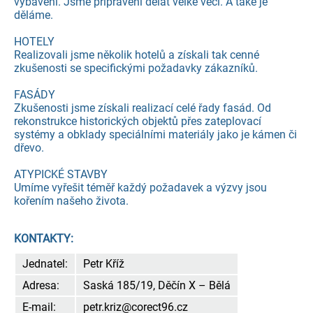
vybavení. Jsme připraveni dělat velké věci. A také je
děláme.
HOTELY
Realizovali jsme několik hotelů a získali tak cenné
zkušenosti se specifickými požadavky zákazníků.
FASÁDY
Zkušenosti jsme získali realizací celé řady fasád. Od
rekonstrukce historických objektů přes zateplovací
systémy a obklady speciálními materiály jako je kámen či
dřevo.
ATYPICKÉ STAVBY
Umíme vyřešit téměř každý požadavek a výzvy jsou
kořením našeho života.
KONTAKTY:
Jednatel:
Petr Kříž
Adresa:
Saská 185/19, Děčín X – Bělá
E-mail:
petr.kriz@corect96.cz