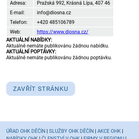
Adresa:
Pražská 992, Krásná Lípa, 407 46
E-mail:
info@diosna.cz
Telefon:
+420 485106789
Web:
https://www.diosna.cz/
AKTUÁLNÍ NABÍDKY:
Aktuálně nemáte publikovánu žádnou nabídku.
AKTUÁLNÍ POPTÁVKY:
Aktuálně nemáte publikovánu žádnou poptávku.
ZAVŘÍT STRÁNKU
ÚŘAD OHK DĚČÍN
|
SLUŽBY OHK DĚČÍN
|
AKCE OHK
|
NABÍDKY OHK
|
ČLENSTVÍ V OHK
|
FIRMY V REGIONU
|