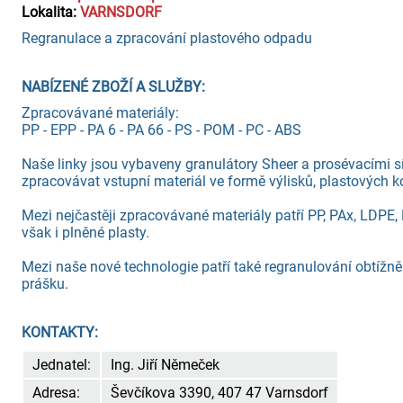
Lokalita:
VARNSDORF
Regranulace a zpracování plastového odpadu
NABÍZENÉ ZBOŽÍ A SLUŽBY:
Zpracovávané materiály:
PP - EPP - PA 6 - PA 66 - PS - POM - PC - ABS
Naše linky jsou vybaveny granulátory Sheer a prosévacími s
zpracovávat vstupní materiál ve formě výlisků, plastových kolá
Mezi nejčastěji zpracovávané materiály patří PP, PAx, LDP
však i plněné plasty.
Mezi naše nové technologie patří také regranulování obtížn
prášku.
KONTAKTY:
Jednatel:
Ing. Jiří Němeček
Adresa:
Ševčíkova 3390, 407 47 Varnsdorf