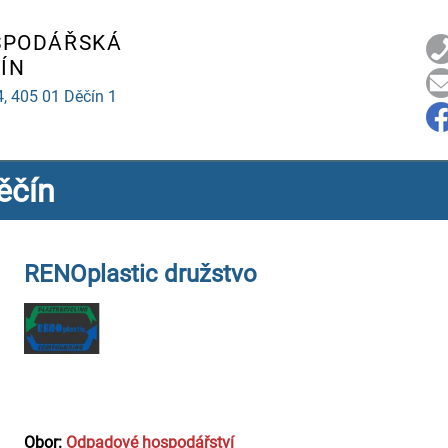
SPODÁŘSKÁ
ÍN
4,
405 01 Děčín 1
ěčín
RENOplastic družstvo
Obor:
Odpadové hospodářství