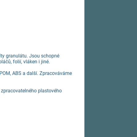
íty granulátu. Jsou schopné
čů, folií, vláken i jiné.
E, POM, ABS a další. Zpracováváme
ě zpracovatelného plastového