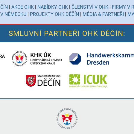
ČÍN
|
AKCE OHK
|
NABÍDKY OHK
|
ČLENSTVÍ V OHK
|
FIRMY V 
 V NĚMECKU
|
PROJEKTY OHK DĚČÍN
|
MÉDIA & PARTNEŘI
|
MA
SMLUVNÍ PARTNEŘI OHK DĚČÍN: