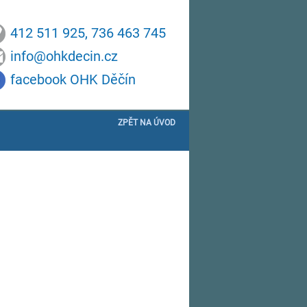
412 511 925, 736 463 745
info@ohkdecin.cz
facebook OHK Děčín
ZPĚT NA ÚVOD