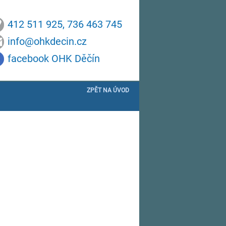
412 511 925, 736 463 745
info@ohkdecin.cz
facebook OHK Děčín
ZPĚT NA ÚVOD