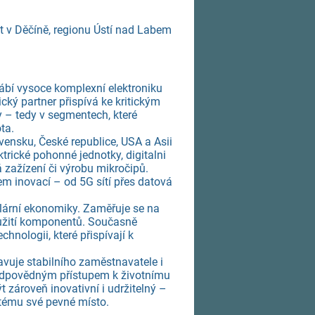
t v Děčíně, regionu Ústí nad Labem
yrábí vysoce komplexní elektroniku
cký partner přispívá ke kritickým
y – tedy v segmentech, které
ta.
ensku, České republice, USA a Asii
ktrické pohonné jednotky, digitalni
á zažízení či výrobu mikročipů.
m inovací – od 5G sítí přes datová
ulární ekonomiky. Zaměřuje se na
yužití komponentů. Současně
nologii, které přispívají k
vuje stabilního zaměstnavatele i
s odpovědným přístupem k životnímu
 zároveň inovativní i udržitelný –
tému své pevné místo.