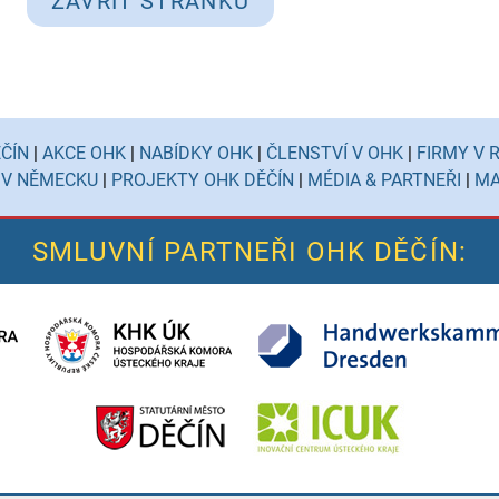
ZAVŘÍT STRÁNKU
ČÍN
|
AKCE OHK
|
NABÍDKY OHK
|
ČLENSTVÍ V OHK
|
FIRMY V 
 V NĚMECKU
|
PROJEKTY OHK DĚČÍN
|
MÉDIA & PARTNEŘI
|
MA
SMLUVNÍ PARTNEŘI OHK DĚČÍN: