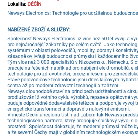
Lokalita:
DĚČÍN
Neways Electronics: Technologie pro udržitelnou budoucnos
NABÍZENÉ ZBOŽÍ A SLUŽBY:
Společnost Neways Electronics již více než 50 let vyvíjí a v
pro nejnáročnější zákazníky po celém světě. Jako technologi
systémům v oblasti polovodičů, mobility, obrany i konektivit
zásadně ovlivňují budoucnost průmyslu i každodenního živo
Tým více než 3 000 specialistů v Nizozemsku, Německu, Slov
pracuje na řešeních například pro nabíjení elektromobilů, ele
technologie pro zdravotnictví, precizní řešení pro zemědělsk
Právě polovodičové technologie jsou dnes klíčovým hybatele
centra až po moderní zdravotní technogii a zařízení.
Neways dlouhodobě staví na principech udržitelnosti a cirk
prodlužování životního cyklu výrobků, repase a opětovné v
buduje odpovědné dodavatelské řetězce a podporuje vyvoj tech
energetické transformaci a dopravě s nulovými emisemi.
V městě Děčín a regionu Ústí nad Labem tak Neways předsta
technologického partnera, který propojuje špičkový vývoj 
prostředí. Společnost dokazuje, že moderní průmysl může být
a že severní Čechy mají v globálním technologickém ekosys