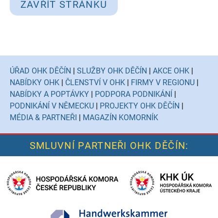
ZAVŘÍT STRÁNKU
ÚŘAD OHK DĚČÍN
|
SLUŽBY OHK DĚČÍN
|
AKCE OHK
|
NABÍDKY OHK
|
ČLENSTVÍ V OHK
|
FIRMY V REGIONU
|
NABÍDKY A POPTÁVKY
|
PODPORA PODNIKÁNÍ
|
PODNIKÁNÍ V NĚMECKU
|
PROJEKTY OHK DĚČÍN
|
MÉDIA & PARTNEŘI
|
MAGAZÍN KOMORNÍK
SMLUVNÍ PARTNEŘI OHK DĚČÍN: