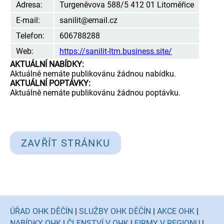
Adresa:
Turgeněvova 588/5 412 01 Litoměřice
E-mail:
sanilit@email.cz
Telefon:
606788288
Web:
https://sanilit-ltm.business.site/
AKTUÁLNÍ NABÍDKY:
Aktuálně nemáte publikovánu žádnou nabídku.
AKTUÁLNÍ POPTÁVKY:
Aktuálně nemáte publikovánu žádnou poptávku.
ZAVŘÍT STRÁNKU
ÚŘAD OHK DĚČÍN
|
SLUŽBY OHK DĚČÍN
|
AKCE OHK
|
NABÍDKY OHK
|
ČLENSTVÍ V OHK
|
FIRMY V REGIONU
|