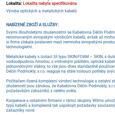
Lokalita:
Lokalita nebyla specifikována
Výroba optických a metalických kabelů
NABÍZENÉ ZBOŽÍ A SLUŽBY:
Svými dlouholetými zkušenostmi se Kabelovna Děčín Podmokly,
renomovaným evropským výrobcům kabelů, avšak až mohutný
si firma získala postavení mezi nemnoha evropskými produce
technologiemi.
Metalické kabely s izolací žil typu SKIN-FOAM – SKIN, s duš
vodoodpudivou hmotou, s vrstveným pláštěm, optické kabe
jednovidovými vlákny, to vše jsou dnes standardně používa
Děčín Podmokly, s.r.o. reaguje na stále rostoucí potřeby svý
Počítačem řízená komplexní výrobní technologie a ostatní st
zkušeností jsou zárukou, že Kabelovna Děčín Podmokly, s.r.
požadavkům zákazníků z celého světa.
Kooperace s ostatními firmami v rámci skupiny Wilms umožň
typů kabelů a komplexně tak uspokojit požadavky současný
zákazníky nové.