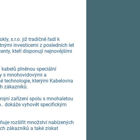
 s.r.o. již tradičně řadí k
mi investicemi z posledních let
nty, kteří disponují nejnovějšími
í kabelů plněnou speciální
ly s mnohovidovými a
né technologie, kterými Kabelovna
ch zákazníků.
rojní zařízení spolu s mnohaletou
o.. dokáže vyhovět specifickým
uje rozšířit množství nabízených
ch zákazníků a také získat