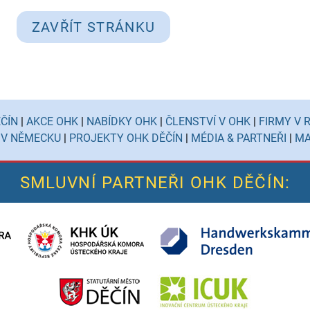
ZAVŘÍT STRÁNKU
ČÍN
|
AKCE OHK
|
NABÍDKY OHK
|
ČLENSTVÍ V OHK
|
FIRMY V 
 V NĚMECKU
|
PROJEKTY OHK DĚČÍN
|
MÉDIA & PARTNEŘI
|
MA
SMLUVNÍ PARTNEŘI OHK DĚČÍN: