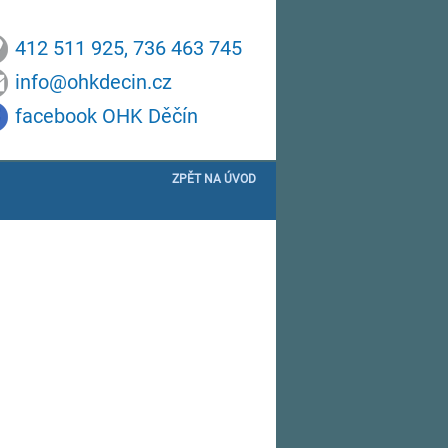
412 511 925, 736 463 745
info@ohkdecin.cz
facebook OHK Děčín
ZPĚT NA ÚVOD