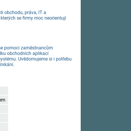
 obchodu, práva, IT a
kterých se firmy moc neorientují
íme pomoci zaměstnancům
dku obchodních aplikací
systému. Uvědomujeme si i potřebu
nikání.
bem