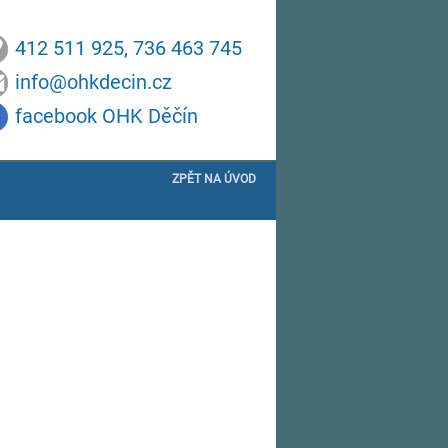
412 511 925, 736 463 745
info@ohkdecin.cz
facebook OHK Děčín
ZPĚT NA ÚVOD