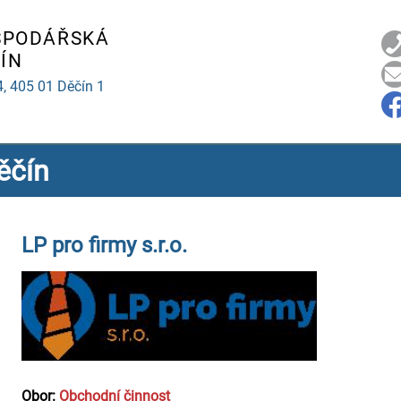
SPODÁŘSKÁ
ÍN
4,
405 01 Děčín 1
ěčín
LP pro firmy s.r.o.
Obor:
Obchodní činnost