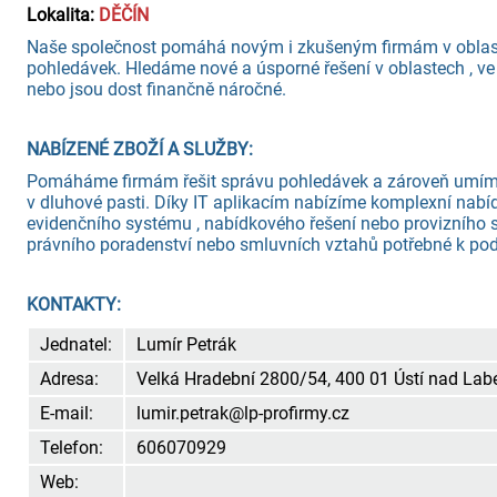
Lokalita:
DĚČÍN
Naše společnost pomáhá novým i zkušeným firmám v oblasti
pohledávek. Hledáme nové a úsporné řešení v oblastech , ve 
nebo jsou dost finančně náročné.
NABÍZENÉ ZBOŽÍ A SLUŽBY:
Pomáháme firmám řešit správu pohledávek a zároveň um
v dluhové pasti. Díky IT aplikacím nabízíme komplexní nabí
evidenčního systému , nabídkového řešení nebo provizního 
právního poradenství nebo smluvních vztahů potřebné k pod
KONTAKTY:
Jednatel:
Lumír Petrák
Adresa:
Velká Hradební 2800/54, 400 01 Ústí nad La
E-mail:
lumir.petrak@lp-profirmy.cz
Telefon:
606070929
Web: