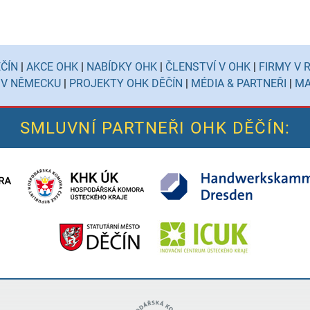
ČÍN
|
AKCE OHK
|
NABÍDKY OHK
|
ČLENSTVÍ V OHK
|
FIRMY V 
 V NĚMECKU
|
PROJEKTY OHK DĚČÍN
|
MÉDIA & PARTNEŘI
|
MA
SMLUVNÍ PARTNEŘI OHK DĚČÍN: