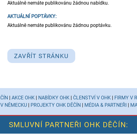
Aktuálně nemáte publikovánu žádnou nabídku.
AKTUÁLNÍ POPTÁVKY:
Aktuálně nemáte publikovánu žádnou poptávku.
ZAVŘÍT STRÁNKU
ČÍN
|
AKCE OHK
|
NABÍDKY OHK
|
ČLENSTVÍ V OHK
|
FIRMY V 
 V NĚMECKU
|
PROJEKTY OHK DĚČÍN
|
MÉDIA & PARTNEŘI
|
MA
SMLUVNÍ PARTNEŘI OHK DĚČÍN: