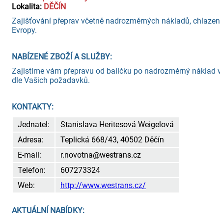
Lokalita:
DĚČÍN
Zajišťování přeprav včetně nadrozměrných nákladů, chlazen
Evropy.
NABÍZENÉ ZBOŽÍ A SLUŽBY:
Zajistíme vám přepravu od balíčku po nadrozměrný náklad v
dle Vašich požadavků.
KONTAKTY:
Jednatel:
Stanislava Heritesová Weigelová
Adresa:
Teplická 668/43, 40502 Děčín
E-mail:
r.novotna@westrans.cz
Telefon:
607273324
Web:
http://www.westrans.cz/
AKTUÁLNÍ NABÍDKY: