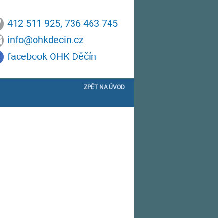
412 511 925, 736 463 745
info@ohkdecin.cz
facebook OHK Děčín
ZPĚT NA ÚVOD