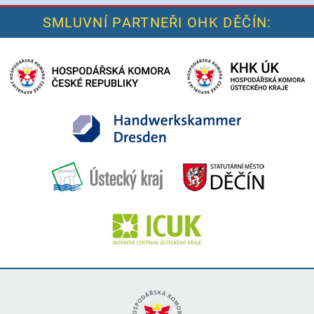
SMLUVNÍ PARTNEŘI OHK DĚČÍN: