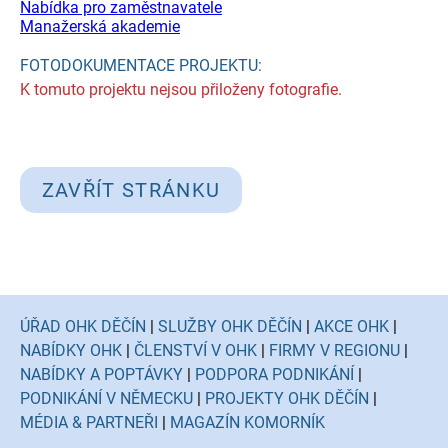
Nabídka pro zaměstnavatele
Manažerská akademie
FOTODOKUMENTACE PROJEKTU:
K tomuto projektu nejsou přiloženy fotografie.
ZAVŘÍT STRÁNKU
ÚŘAD OHK DĚČÍN
|
SLUŽBY OHK DĚČÍN
|
AKCE OHK
|
NABÍDKY OHK
|
ČLENSTVÍ V OHK
|
FIRMY V REGIONU
|
NABÍDKY A POPTÁVKY
|
PODPORA PODNIKÁNÍ
|
PODNIKÁNÍ V NĚMECKU
|
PROJEKTY OHK DĚČÍN
|
MÉDIA & PARTNEŘI
|
MAGAZÍN KOMORNÍK